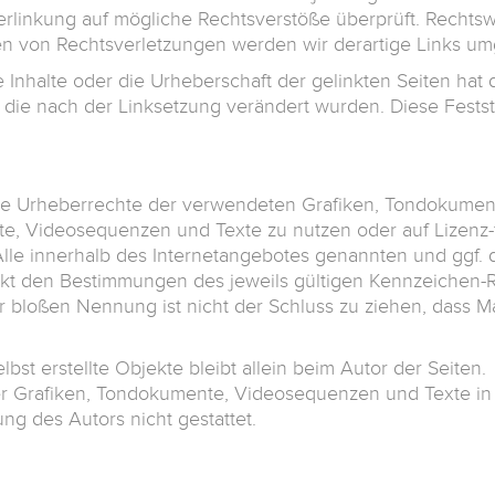
erlinkung auf mögliche Rechtsverstöße überprüft. Rechtsw
en von Rechtsverletzungen werden wir derartige Links u
 Inhalte oder die Urheberschaft der gelinkten Seiten hat d
n, die nach der Linksetzung verändert wurden. Diese Festste
en die Urheberrechte der verwendeten Grafiken, Tondokum
nte, Videosequenzen und Texte zu nutzen oder auf Lizenz-
le innerhalb des Internetangebotes genannten und ggf. 
t den Bestimmungen des jeweils gültigen Kennzeichen-Re
r bloßen Nennung ist nicht der Schluss zu ziehen, dass M
lbst erstellte Objekte bleibt allein beim Autor der Seiten.
er Grafiken, Tondokumente, Videosequenzen und Texte in
ng des Autors nicht gestattet.