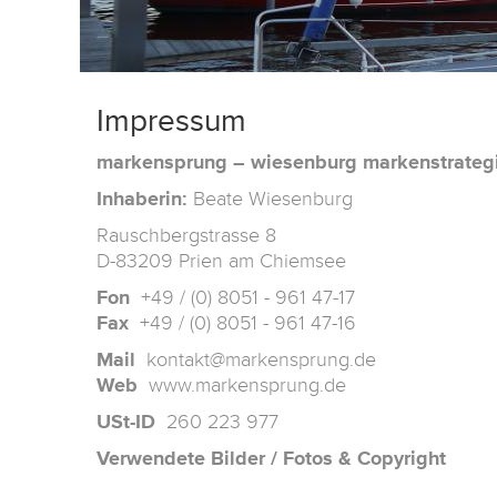
Impressum
markensprung – wiesenburg markenstrateg
Inhaberin:
Beate Wiesenburg
Rauschbergstrasse 8
D-83209 Prien am Chiemsee
Fon
+49 / (0) 8051 - 961 47-17
Fax
+49 / (0) 8051 - 961 47-16
Mail
kontakt@markensprung.de
Web
www.markensprung.de
USt-
ID
260 223 977
Verwendete Bilder / Fotos & Copyright