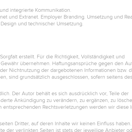
und integrierte Kommunikation.
anet und Extranet. Employer Branding. Umsetzung und Re
m Design und technischer Umsetzung.
rgfalt erstellt. Für die Richtigkeit, Vollständigkeit und
ine Gewähr übernehmen. Haftungsansprüche gegen den Auto
 oder Nichtnutzung der dargebotenen Informationen bzw. d
en, sind grundsätzlich ausgeschlossen, sofern seitens des
ich. Der Autor behält es sich ausdrücklich vor, Teile der
erte Ankündigung zu verändern, zu ergänzen, zu löschen
on entsprechenden Rechtsverletzungen werden wir diese 
iten Dritter, auf deren Inhalte wir keinen Einfluss haben
der verlinkten Seiten ist stets der jeweilige Anbieter od