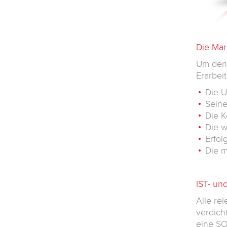
Die Ma
Um den 
Erarbei
Die U
Seine
Die K
Die w
Erfol
Die m
IST- un
Alle re
verdich
eine
SO