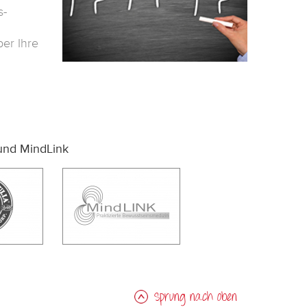
s-
er Ihre
und MindLink
Sprung nach oben