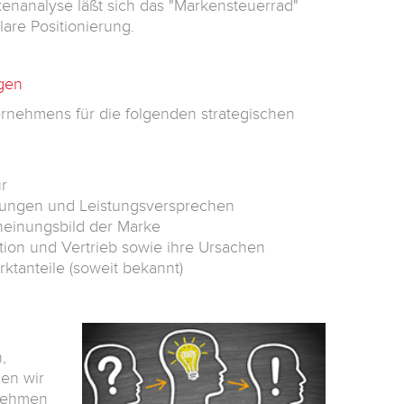
enanalyse läßt sich das "Markensteuerrad"
lare Positionierung.
gen
rnehmens für die folgenden strategischen
r
tungen und Leistungsversprechen
heinungsbild der Marke
tion und Vertrieb sowie ihre Ursachen
tanteile (soweit bekannt)
,
len wir
rnehmen