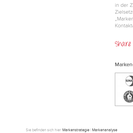
in der 
Zielset
„Marken
Kontak
Share i
Marken-
Sie befinden sich hier
Markenstrategie
|
Markenanalyse