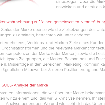
einbezogen. Über die Mark
entwickeln und damit ein k
rkenwahrnehmung auf "einen gemeinsamen Nenner" brin
Status der Marke ebenso wie die Zielsetzungen des Unte
tungen zu ermitteln, betrachten wir unter anderem:
nternehmens-, Vertriebs- und Marken-Ziele eines Kunden
 Organisationsformen und die relevante Markenarchitektu
ernkompetenzen der Marke (oder Marken) sowie die Leis
ichtigsten Zielgruppen, die Marken-Bekanntheit und Ersc
ge & Misserfolge in den Bereichen: Marketing, Kommunika
aßgeblichen Mitbewerber & deren Positionierung und Mark
d SOLL- Analyse der Marke
levanten Informationen, die wir über Ihre Marke bekommen
ten wir zu einem Bild, das wir
IST-Analyse
nennen. Ihr stel
LL-Analyse
gegenüber: Wo und wie sieht sich das Unte