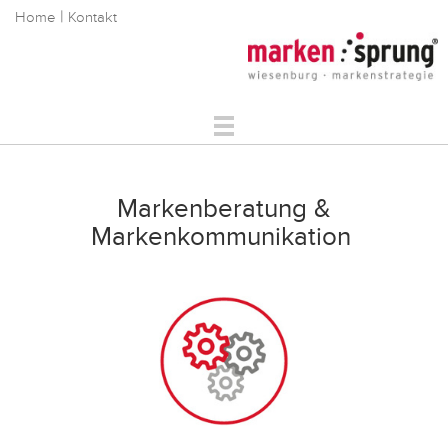
|
Home
Kontakt
Markenstrategie
Markenkommunikation
Markenberatung &
Digitale Markenführung
Markenkommunikation
Über Uns
Referenzen
Service