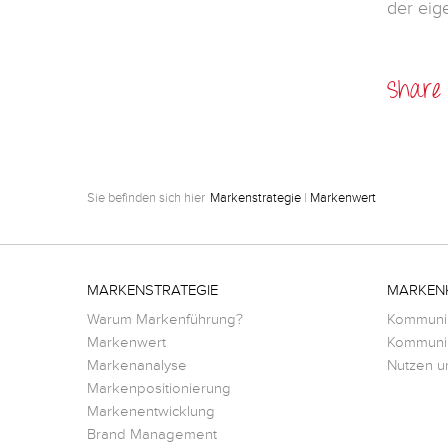
der eig
Share i
Sie befinden sich hier
Markenstrategie
|
Markenwert
MARKENSTRATEGIE
MARKEN
Warum Markenführung?
Kommunik
Markenwert
Kommunik
Markenanalyse
Nutzen u
Markenpositionierung
Markenentwicklung
Brand Management