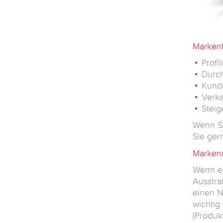
Markenfü
Profi
Durc
Kund
Verka
Stei
Wenn Si
Sie ger
Marken
Wenn ei
Ausstra
einen N
wichtig 
(Produk