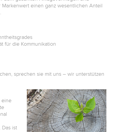
er Markenwert einen ganz wesentlichen Anteil
s.
ntheitsgrades
ität für die Kommunikation
hen, sprechen sie mit uns – wir unterstützen
 eine
te
nal
 Das ist