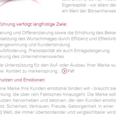
Eigenkapital - vor allem d
am Wert der Börsenheroe
hrung verfolgt langfristige Ziele:
lierung und Differenzierung sowie die
Erhöhung des Bekan
hsetzung des Wunschimages durch
Effizienz und Effektiv
engewinnung und Kundenbindung
ufsförderung, Preisstabilität als auch
Ertragssteigerung
gerung des Unternehmenswertes
e Unterstützung für den Auf- oder Ausbau Ihrer Marke suc
ne. Kontakt zu markensprung …
hier
nutzen und Emotionen
ne Marke Ihre Kunden emotional binden will - braucht sie
hlung, die über rein Faktisches hinausgeht. Die Marke soll
utzen hervorheben und betonen, der den Kunden emotio
ist: Sicherheit, Vertrauen, Freude, Geborgenheit. In einer
t) Welt, die immer überbordender und vergleichbarer wird.