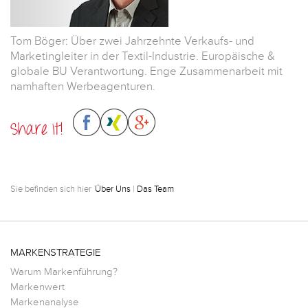
Tom Böger: Über zwei Jahrzehnte Verkaufs- und
Marketingleiter in der Textil-Industrie. Europäische &
globale BU Verantwortung. Enge Zusammenarbeit mit
namhaften Werbeagenturen.
Share it!
Sie befinden sich hier
Über Uns
|
Das Team
MARKENSTRATEGIE
Warum Markenführung?
Markenwert
Markenanalyse