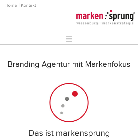
|
Home
Kontakt
Markenstrategie
Markenkommunikation
Branding Agentur mit Markenfokus
Digitale Markenführung
Über Uns
Referenzen
Service
Das ist markensprung