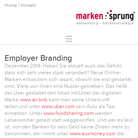
|
Home
Kontakt
Markenstrategie
Employer Branding
Markenkommunikation
Dezember 2014: Haben Sie aktuell auch das Gefühl,
Digitale Markenführung
dass sich sehr vieles stark verändert? Neue Online-
Über Uns
Marken entwickeln sich rasant, obwohl sie erst gestartet
Referenzen
sind. Viele von ihnen sind Nutzer-getrieben. Das heißt
der User gestaltet den Inhalt mit.Unter der digitalen
Service
Marke
www.air.bnb
kann man seine Unterkunft
teilen und unter
www.uber.com
sein Auto als Taxi
einsetzen. Unter
www.foodsharing.com
werden
Lebensmittel geteilt statt weggeworfen. Und wer es leid
ist, von den Banken für sein Geld keine Zinsen mehr zu
bekommen, der nimmt unter
www.auxmoney.com
die